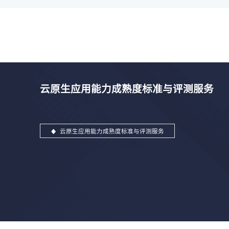
云原生应用能力成熟度标准与评测服务
云原生应用能力成熟度标准与评测服务