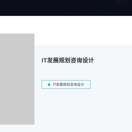
IT发展规划咨询设计
IT发展规划咨询设计