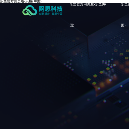
乐鱼官方网页版-乐鱼(中国)
乐鱼官方网页版-乐鱼(中
乐鱼
国)
国)