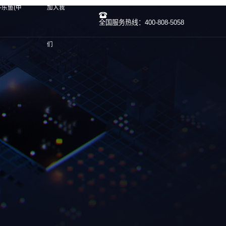
-乐鱼(中
加入我
全国服务热线：400-808-5058
们