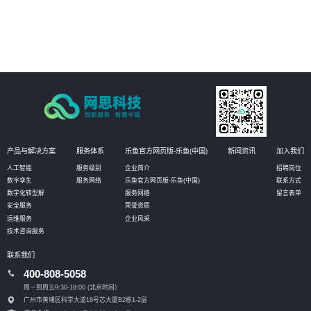
04
通过深度挖掘业务数据，AI技术可以发现新的业务模式和增长点，为客户创造
更多的商业价值。
产品与解决方案
服务体系
乐鱼官方网页版-乐鱼(中国)
新闻资讯
加入我们
人工智能
服务级别
企业简介
招聘岗位
数字孪生
服务网络
乐鱼官方网页版-乐鱼(中国)
联系方式
数字化转型解
服务网络
留言表单
安全服务
荣誉资质
运维服务
企业风采
技术咨询服务
联系我们
400-808-5058
周一到周五9:30-18:00 (北京时间）
广州市黄埔区科学大道18号芯大厦B2栋1-2层