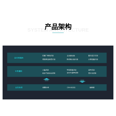
产品架构
SYSTEM ARCHITECTURE